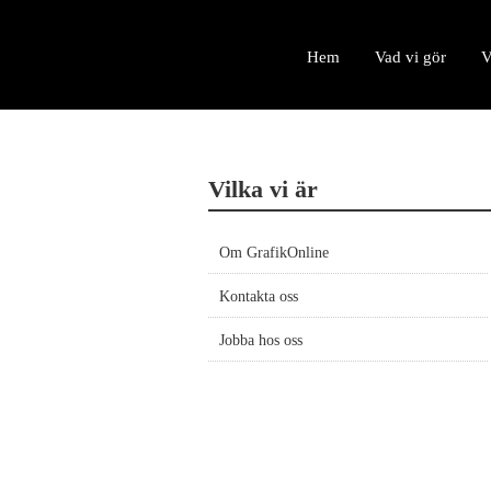
Hem
Vad vi gör
V
Vilka vi är
Om GrafikOnline
Kontakta oss
Jobba hos oss