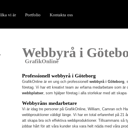
ilka vi är
Portfolio
Kontakta oss
Webbyrå i Göteb
GrafikOnline
Professionell webbyrå i Göteborg
GrafikOnline är en ung och professionell
webbyrå i Göteborg
, 
företag. Vi har ett kreativt team av erfarna medarbetare som är
webbplatser
, som hjälper företag i alla storlekar med att skapa
Webbyråns medarbetare
Vi är idag tre personer på GrafikOnline, William, Camran och 
webbprouktioner väldigt länge. Vi har en total erfarenhet på 21 å
att skapa bra och effektiva webbproduktioner. Tillsammans så ty
jobbar hårt för att våra kunder ska vara helt nöjda med våra prod